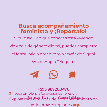
Busca acompañamiento
feminista y ¡Repórtalo!
Si tú o alguien que conoces está viviendo
violencia de género digital, puedes completar
el formulario o escribirnos a través de Signal,
WhatsApp o Telegram.
+593 989200476
reportaviolencia@navegandolibres.org
*Se guardará la confidencialidad.
Explora más opciones de acompañamiento en
otros idiomas y regiones
aquí