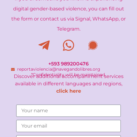
If you or someone you know is experiencing
digital gender-based violence, you can fill out
the form or contact us via Signal, WhatsApp, or
Telegram.
+593 989200476
reportaviolencia@navegandolibres.org
*Confidentiality will be maintained.
Discover additional accompaniment services
available in different languages and regions,
click here