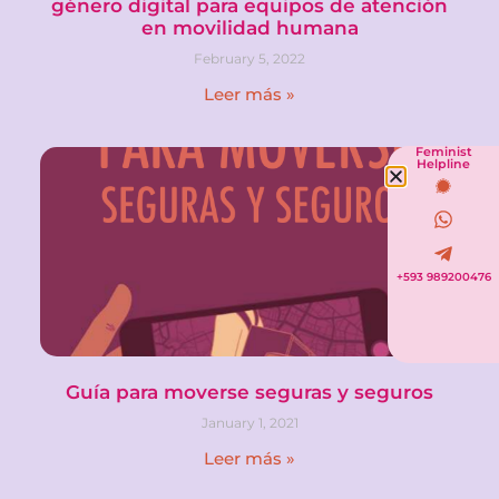
género digital para equipos de atención
en movilidad humana
February 5, 2022
Leer más »
Feminist
Helpline
+593 989200476
Guía para moverse seguras y seguros
January 1, 2021
Leer más »