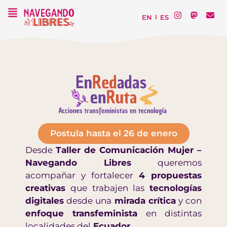
EN
ES
Postula hasta el 26 de enero
Desde
Taller de Comunicación Mujer –
Navegando Libres
queremos
acompañar y fortalecer
4 propuestas
creativas
que trabajen las
tecnologías
digitales
desde una
mirada crítica
y con
enfoque transfeminista
en distintas
localidades del
Ecuador.