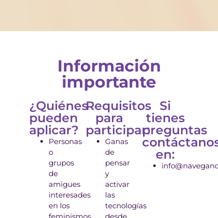
Información
importante
¿Quiénes
Requisitos
Si
pueden
para
tienes
aplicar?
participar:
preguntas
contáctano
Personas
Ganas
en:
o
de
grupos
pensar
info@navegando
de
y
amigues
activar
interesades
las
en los
tecnologías
feminismos
desde