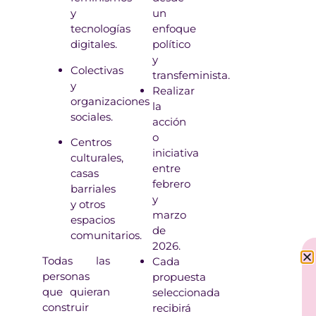
y
un
tecnologías
enfoque
digitales.
político
y
Colectivas
transfeminista.
y
Realizar
organizaciones
la
sociales.
acción
o
Centros
iniciativa
culturales,
entre
casas
febrero
barriales
y
y otros
marzo
espacios
de
comunitarios.
2026.
Todas las
Cada
personas
propuesta
que quieran
seleccionada
construir
recibirá