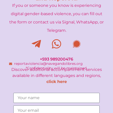
If you or someone you know is experiencing
digital gender-based violence, you can fill out
the form or contact us via Signal, WhatsApp, or
Telegram.
+593 989200476
reportaviolencia@navegandolibres.org
*Confidentiality will be maintained.
Discover additional accompaniment services
available in different languages and regions,
click here